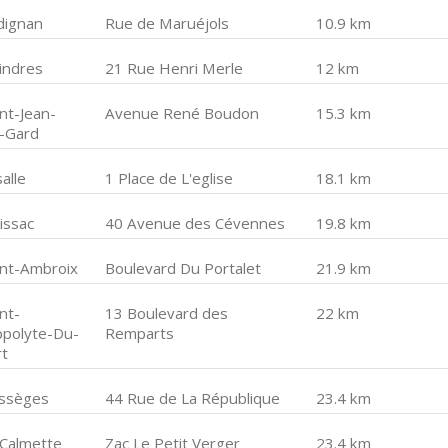
dignan
Rue de Maruéjols
10.9 km
lindres
21 Rue Henri Merle
12 km
nt-Jean-
Avenue René Boudon
15.3 km
-Gard
alle
1 Place de L'eglise
18.1 km
issac
40 Avenue des Cévennes
19.8 km
int-Ambroix
Boulevard Du Portalet
21.9 km
nt-
13 Boulevard des
22 km
ppolyte-Du-
Remparts
rt
ssèges
44 Rue de La République
23.4 km
 Calmette
Zac Le Petit Verger
23.4 km