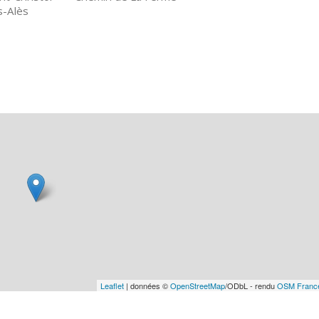
s-Alès
Leaflet
| données ©
OpenStreetMap
/ODbL - rendu
OSM Franc