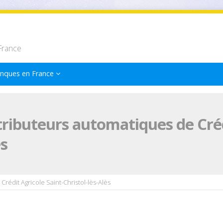
France
nques en France
tributeurs automatiques de Crédi
ès
Crédit Agricole Saint-Christol-lès-Alès