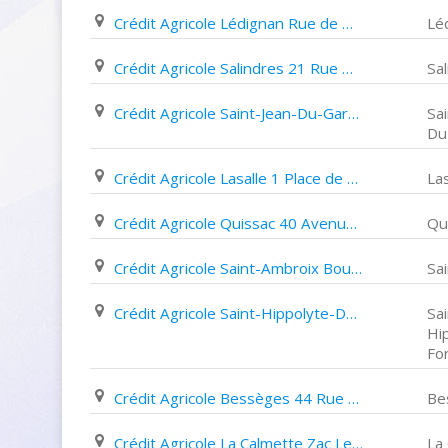
Crédit Agricole Lédignan Rue de Maruéjols
Lé
Crédit Agricole Salindres 21 Rue Henri Merle
Sa
Crédit Agricole Saint-Jean-Du-Gard Avenue René Boudon
Sai
Du
Crédit Agricole Lasalle 1 Place de L'eglise
Las
Crédit Agricole Quissac 40 Avenue des Cévennes
Qu
Crédit Agricole Saint-Ambroix Boulevard Du Portalet
Sa
Crédit Agricole Saint-Hippolyte-Du-Fort 13 Boulevard des Remparts
Sai
Hi
Fo
Crédit Agricole Bessèges 44 Rue de La République
Be
Crédit Agricole La Calmette Zac Le Petit Verger
La