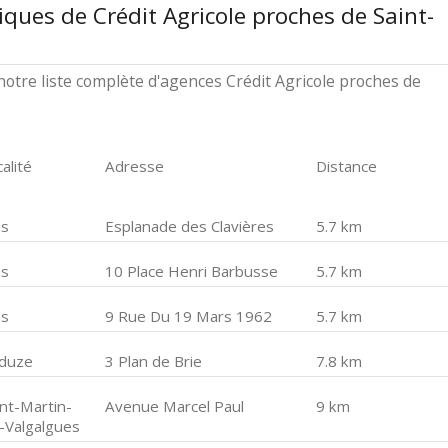
ques de Crédit Agricole proches de Saint-
otre liste complète d'agences Crédit Agricole proches de
alité
Adresse
Distance
ès
Esplanade des Clavières
5.7 km
ès
10 Place Henri Barbusse
5.7 km
ès
9 Rue Du 19 Mars 1962
5.7 km
duze
3 Plan de Brie
7.8 km
int-Martin-
Avenue Marcel Paul
9 km
-Valgalgues