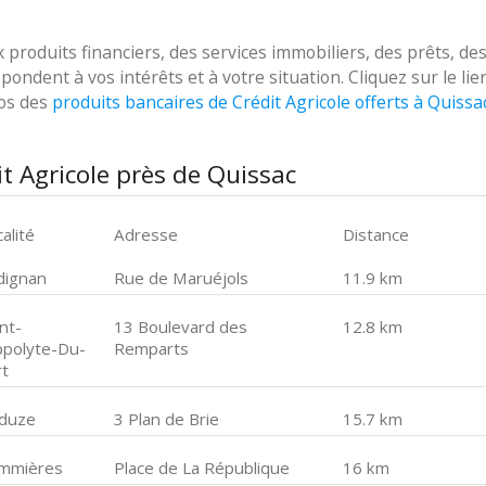
roduits financiers, des services immobiliers, des prêts, de
ondent à vos intérêts et à votre situation. Cliquez sur le lie
pos des
produits bancaires de Crédit Agricole offerts à Quissa
t Agricole près de Quissac
alité
Adresse
Distance
dignan
Rue de Maruéjols
11.9 km
nt-
13 Boulevard des
12.8 km
ppolyte-Du-
Remparts
rt
duze
3 Plan de Brie
15.7 km
mmières
Place de La République
16 km