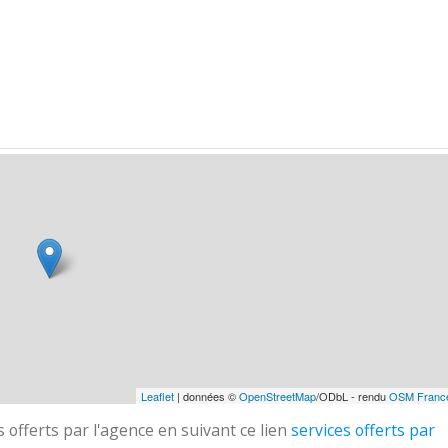
Leaflet
| données ©
OpenStreetMap
/ODbL - rendu
OSM Franc
 offerts par l'agence en suivant ce lien
services offerts par