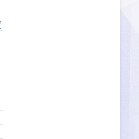
s
n
c
.