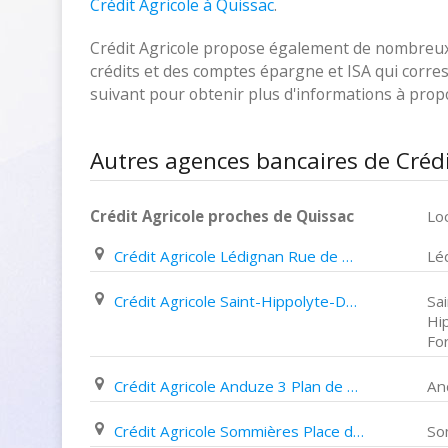
Crédit Agricole à Quissac
.
Crédit Agricole propose également de nombreux p
crédits et des comptes épargne et ISA qui corresp
suivant pour obtenir plus d'informations à pro
Autres agences bancaires de Crédi
Crédit Agricole proches de Quissac
Loc
Crédit Agricole Lédignan Rue de Maruéjols
Lé
Crédit Agricole Saint-Hippolyte-Du-Fort 13 Boulevard des Remparts
Sai
Hi
Fo
Crédit Agricole Anduze 3 Plan de Brie
An
Crédit Agricole Sommières Place de La République
So