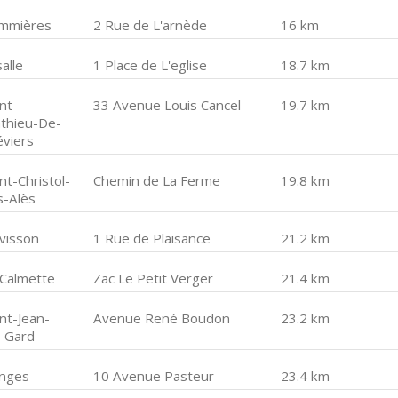
mmières
2 Rue de L'arnède
16 km
alle
1 Place de L'eglise
18.7 km
nt-
33 Avenue Louis Cancel
19.7 km
thieu-De-
éviers
nt-Christol-
Chemin de La Ferme
19.8 km
s-Alès
lvisson
1 Rue de Plaisance
21.2 km
 Calmette
Zac Le Petit Verger
21.4 km
nt-Jean-
Avenue René Boudon
23.2 km
-Gard
nges
10 Avenue Pasteur
23.4 km