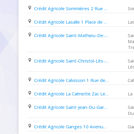
Crédit Agricole Sommières 2 Rue de L'arnède
So
Crédit Agricole Lasalle 1 Place de L'eglise
Las
Crédit Agricole Saint-Mathieu-De-Tréviers 33 Avenue Louis Cancel
Sai
Ma
Tr
Crédit Agricole Saint-Christol-Lès-Alès Chemin de La Ferme
Sai
Lè
Crédit Agricole Calvisson 1 Rue de Plaisance
Ca
Crédit Agricole La Calmette Zac Le Petit Verger
La
Crédit Agricole Saint-Jean-Du-Gard Avenue René Boudon
Sai
Du
Crédit Agricole Ganges 10 Avenue Pasteur
Ga