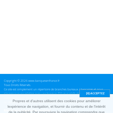
Copyright © 2026 www.banquesenfrance.fr
Tous Droits Réservés.
Ce site est simplement un répertoire de branches bureaux / bancaires et nous
n'avons aucune relation avec une banque. S'il vous plaît vérifier ces informations
avant d'effectuer toute opération, nous ne sommes pas responsables des erreurs
Propres et d'autres utilisent des cookies pour améliorer
ou des omissions dans les informations que nous fournissons.
lexpérience de navigation, et fournir du contenu et de l'intérêt
Mentions Légales & cookies
de la publicité. Par poursuivre la navigation comprendre que