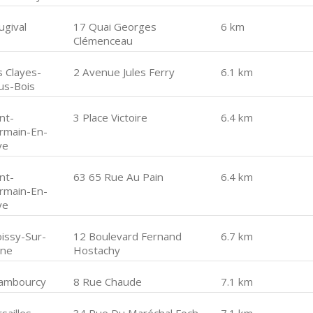
ugival
17 Quai Georges
6 km
Clémenceau
s Clayes-
2 Avenue Jules Ferry
6.1 km
us-Bois
nt-
3 Place Victoire
6.4 km
rmain-En-
ye
nt-
63 65 Rue Au Pain
6.4 km
rmain-En-
ye
oissy-Sur-
12 Boulevard Fernand
6.7 km
ine
Hostachy
ambourcy
8 Rue Chaude
7.1 km