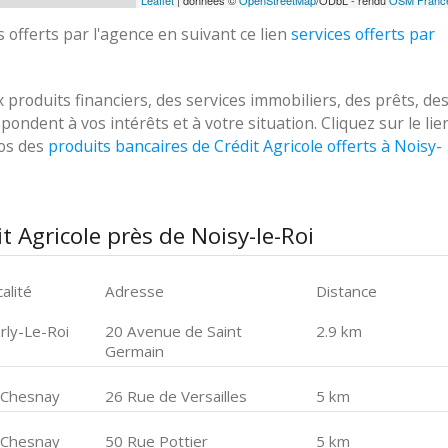
Leaflet
| données ©
OpenStreetMap
/ODbL - rendu
OSM Franc
 offerts par l'agence en suivant ce lien
services offerts par
roduits financiers, des services immobiliers, des prêts, de
ondent à vos intérêts et à votre situation. Cliquez sur le lie
pos des
produits bancaires de Crédit Agricole offerts à Noisy-
 Agricole près de Noisy-le-Roi
alité
Adresse
Distance
rly-Le-Roi
20 Avenue de Saint
2.9 km
Germain
 Chesnay
26 Rue de Versailles
5 km
 Chesnay
50 Rue Pottier
5 km