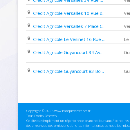
Crédit Agricole Versailles 34 Rue Du Maréchal Foch
Ver
Crédit Agricole Versailles 10 Rue de Montreuil
Ver
Crédit Agricole Versailles 7 Place Charost
Ver
Crédit Agricole Le Vésinet 16 Rue Thiers
Le
Crédit Agricole Guyancourt 34 Avenue Georges Haussmann
Gu
Crédit Agricole Guyancourt 83 Boulevard des Chênes
Gu
Copyright © 2026 www.banquesenfrance.fr
Tous Droits Réservés.
Ce site est simplement un répertoire de branches bureaux / bancaires e
des erreurs ou des omissions dans les informations que nous fourniss