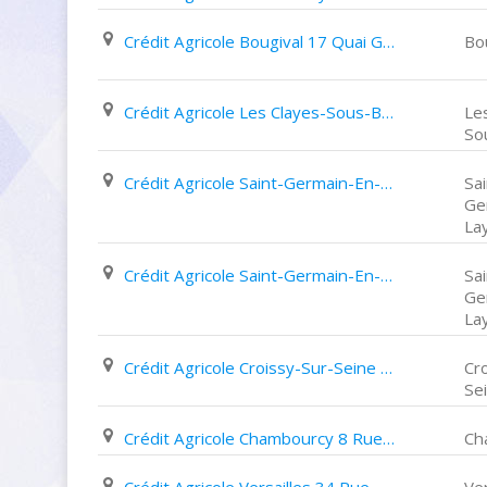
Crédit Agricole Bougival 17 Quai Georges Clémenceau
Bo
Crédit Agricole Les Clayes-Sous-Bois 2 Avenue Jules Ferry
Le
So
Crédit Agricole Saint-Germain-En-Laye 3 Place Victoire
Sai
Ge
La
Crédit Agricole Saint-Germain-En-Laye 63 65 Rue Au Pain
Sai
Ge
La
Crédit Agricole Croissy-Sur-Seine 12 Boulevard Fernand Hostachy
Cr
Se
Crédit Agricole Chambourcy 8 Rue Chaude
Ch