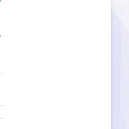
e
s
n