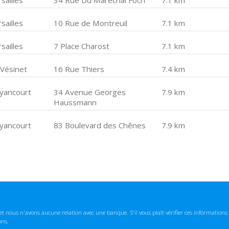
sailles
34 Rue Du Maréchal Foch
7.1 km
sailles
10 Rue de Montreuil
7.1 km
sailles
7 Place Charost
7.1 km
 Vésinet
16 Rue Thiers
7.4 km
yancourt
34 Avenue Georges
7.9 km
Haussmann
yancourt
83 Boulevard des Chênes
7.9 km
t nous n'avons aucune relation avec une banque. S'il vous plaît vérifier ces informatio
ons.