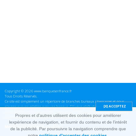
Copyright © 2026 www.banquesenfrance.fr
Tous Droits Réservés.
Ce site est simplement un répertoire de branches bureaux / bancaires et nous
n'avons aucune relation avec une banque. S'il vous plaît vérifier ces informations
avant d'effectuer toute opération, nous ne sommes pas responsables des erreurs
Propres et d'autres utilisent des cookies pour améliorer
ou des omissions dans les informations que nous fournissons.
lexpérience de navigation, et fournir du contenu et de l'intérêt
Mentions Légales & cookies
de la publicité. Par poursuivre la navigation comprendre que
notre
politique d'accepter des cookies.