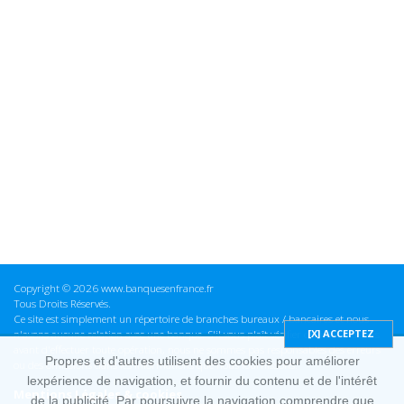
Copyright © 2026 www.banquesenfrance.fr
Tous Droits Réservés.
Ce site est simplement un répertoire de branches bureaux / bancaires et nous
n'avons aucune relation avec une banque. S'il vous plaît vérifier ces informations
avant d'effectuer toute opération, nous ne sommes pas responsables des erreurs
Propres et d'autres utilisent des cookies pour améliorer
ou des omissions dans les informations que nous fournissons.
lexpérience de navigation, et fournir du contenu et de l'intérêt
Mentions Légales & cookies
de la publicité. Par poursuivre la navigation comprendre que