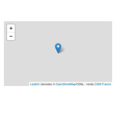
+
−
Leaflet
| données ©
OpenStreetMap
/ODbL - rendu
OSM France