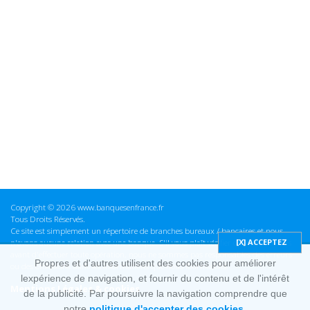
Copyright © 2026 www.banquesenfrance.fr
Tous Droits Réservés.
Ce site est simplement un répertoire de branches bureaux / bancaires et nous
n'avons aucune relation avec une banque. S'il vous plaît vérifier ces informations
avant d'effectuer toute opération, nous ne sommes pas responsables des erreurs
Propres et d'autres utilisent des cookies pour améliorer
ou des omissions dans les informations que nous fournissons.
lexpérience de navigation, et fournir du contenu et de l'intérêt
Mentions Légales & cookies
de la publicité. Par poursuivre la navigation comprendre que
notre
politique d'accepter des cookies.