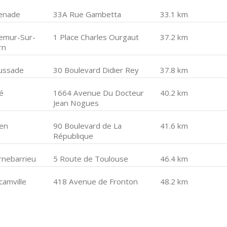
enade
33A Rue Gambetta
33.1 km
lemur-Sur-
1 Place Charles Ourgaut
37.2 km
rn
ussade
30 Boulevard Didier Rey
37.8 km
é
1664 Avenue Du Docteur
40.2 km
Jean Nogues
en
90 Boulevard de La
41.6 km
République
rnebarrieu
5 Route de Toulouse
46.4 km
camville
418 Avenue de Fronton
48.2 km