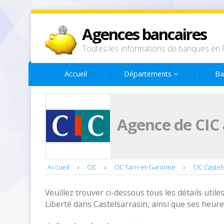
Agences bancaires
Toutes les informations de banques en 
Accueil
Départements
Ba
Agence de CIC à
Accueil
CIC
CIC Tarn-et-Garonne
CIC Castel
Veuillez trouver ci-dessous tous les détails utiles
Liberté dans Castelsarrasin, ainsi que ses heur