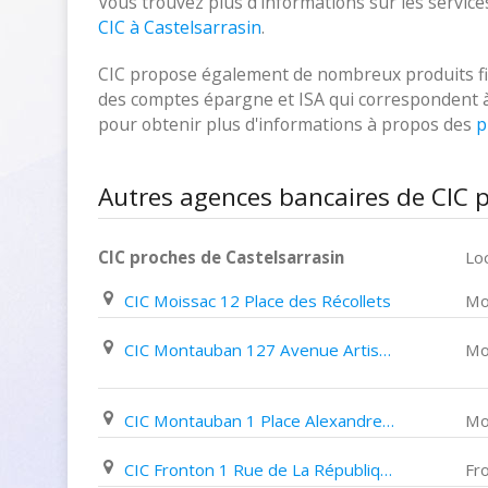
Vous trouvez plus d'informations sur les services
CIC à Castelsarrasin
.
CIC propose également de nombreux produits fina
des comptes épargne et ISA qui correspondent à vo
pour obtenir plus d'informations à propos des
p
Autres agences bancaires de CIC p
CIC proches de Castelsarrasin
Loc
CIC Moissac 12 Place des Récollets
Mo
CIC Montauban 127 Avenue Artistide Briand
Mo
CIC Montauban 1 Place Alexandre Ier
Mo
CIC Fronton 1 Rue de La République
Fr