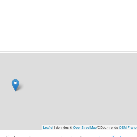
Leaflet
| données ©
OpenStreetMap
/ODbL - rendu
OSM Franc