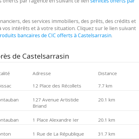
 offerts par l'agence en suivant ce lien
services offerts par
nciers, des services immobiliers, des prêts, des crédits et
s intérêts et à votre situation. Cliquez sur le lien suivant
roduits bancaires de CIC offerts à Castelsarrasin
.
rès de Castelsarrasin
alité
Adresse
Distance
issac
12 Place des Récollets
7.7 km
ntauban
127 Avenue Artistide
20.1 km
Briand
ntauban
1 Place Alexandre Ier
20.1 km
onton
1 Rue de La République
31.7 km