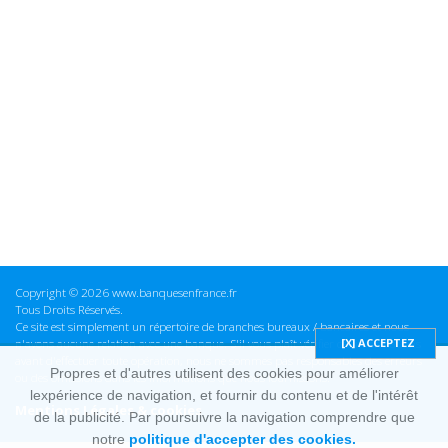
Copyright © 2026 www.banquesenfrance.fr
Tous Droits Réservés.
Ce site est simplement un répertoire de branches bureaux / bancaires et nous
n'avons aucune relation avec une banque. S'il vous plaît vérifier ces informations
avant d'effectuer toute opération, nous ne sommes pas responsables des erreurs
Propres et d'autres utilisent des cookies pour améliorer
ou des omissions dans les informations que nous fournissons.
lexpérience de navigation, et fournir du contenu et de l'intérêt
Mentions Légales & cookies
de la publicité. Par poursuivre la navigation comprendre que
notre
politique d'accepter des cookies.