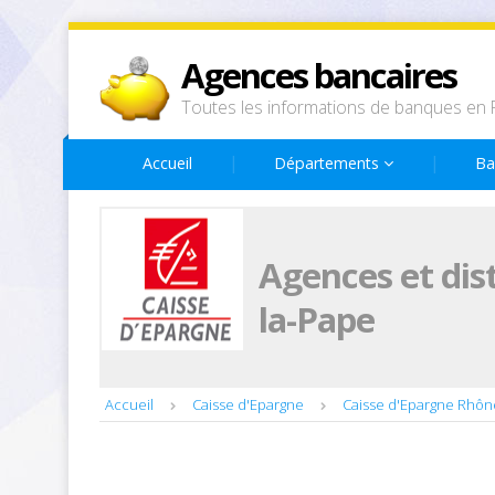
Agences bancaires
Toutes les informations de banques en 
Accueil
Départements
Ba
Agences et dis
la-Pape
Accueil
Caisse d'Epargne
Caisse d'Epargne Rhôn