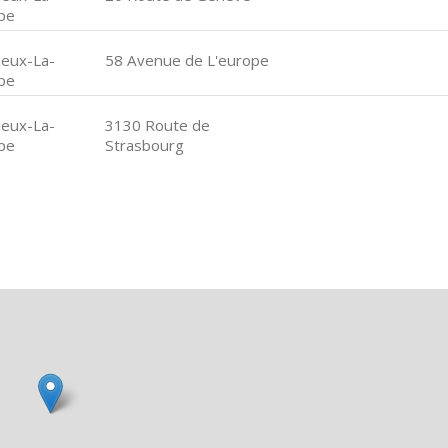
pe
lieux-La-
58 Avenue de L'europe
pe
lieux-La-
3130 Route de
pe
Strasbourg