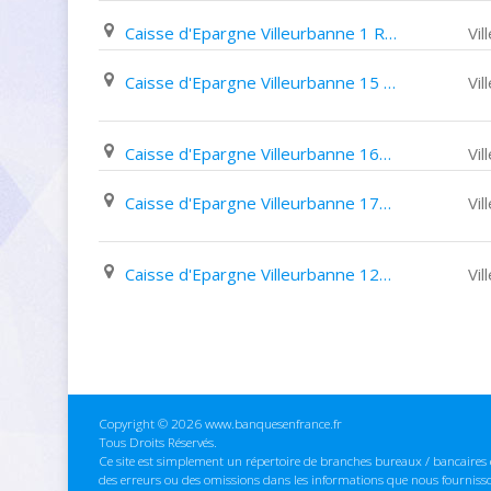
Caisse d'Epargne Villeurbanne 1 Rue René Prolongée
Vi
Caisse d'Epargne Villeurbanne 15 Avenue Henri Barbusse
Vi
Caisse d'Epargne Villeurbanne 165 Cours Tolstoï
Vi
Caisse d'Epargne Villeurbanne 171 Avenue Roger Salengro
Vi
Caisse d'Epargne Villeurbanne 123 Cours Emile Zola
Vi
Copyright © 2026 www.banquesenfrance.fr
Tous Droits Réservés.
Ce site est simplement un répertoire de branches bureaux / bancaires e
des erreurs ou des omissions dans les informations que nous fourniss