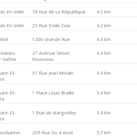
ulx-En-Velin
78 Rue de La République
4.2 km
ulx-En-Velin
25 Rue Emile Zola
4.2 km
ibel
1206 Grande Rue
4.3 km
ntaines-
27 Avenue Simon
4.4 km
r-Saône
Rousseau
uire-Et-
51 Rue Jean Moulin
5.4 km
ire
uire-Et-
1 Place Louis Braille
5.4 km
ire
uire-Et-
1 Rue de Margnolles
5.4 km
ire
lleurbanne
239 Rue Du 4 Août
5.7 km