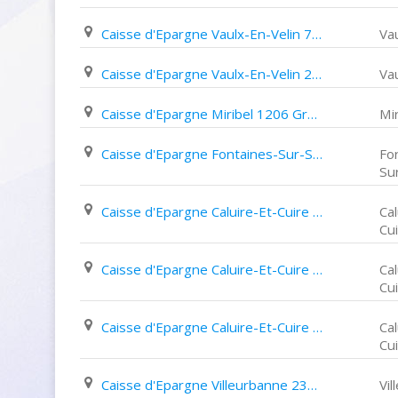
Caisse d'Epargne Vaulx-En-Velin 78 Rue de La République
Va
Caisse d'Epargne Vaulx-En-Velin 25 Rue Emile Zola
Va
Caisse d'Epargne Miribel 1206 Grande Rue
Mir
Caisse d'Epargne Fontaines-Sur-Saône 27 Avenue Simon Rousseau
Fo
Su
Caisse d'Epargne Caluire-Et-Cuire 51 Rue Jean Moulin
Cal
Cu
Caisse d'Epargne Caluire-Et-Cuire 1 Place Louis Braille
Cal
Cu
Caisse d'Epargne Caluire-Et-Cuire 1 Rue de Margnolles
Cal
Cu
Caisse d'Epargne Villeurbanne 239 Rue Du 4 Août
Vi