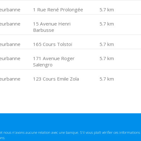
lleurbanne
1 Rue René Prolongée
5.7 km
lleurbanne
15 Avenue Henri
5.7 km
Barbusse
lleurbanne
165 Cours Tolstoï
5.7 km
lleurbanne
171 Avenue Roger
5.7 km
Salengro
lleurbanne
123 Cours Emile Zola
5.7 km
t nous n'avons aucune relation avec une banque. S'il vous plaît vérifier ces informatio
ons.