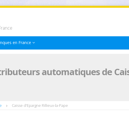
France
nques en France
tributeurs automatiques de Cais
e
Caisse d'Epargne Rillieux-la-Pape