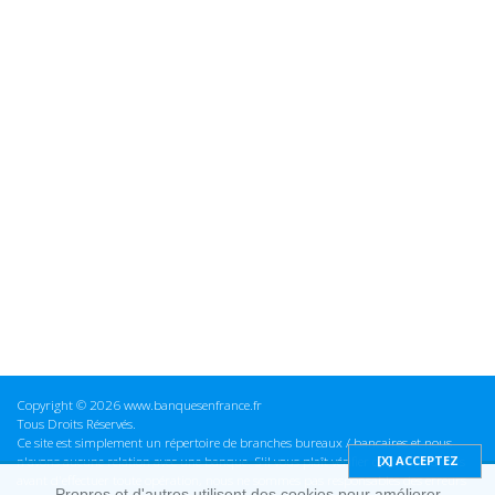
Copyright © 2026 www.banquesenfrance.fr
Tous Droits Réservés.
Ce site est simplement un répertoire de branches bureaux / bancaires et nous
n'avons aucune relation avec une banque. S'il vous plaît vérifier ces informations
avant d'effectuer toute opération, nous ne sommes pas responsables des erreurs
Propres et d'autres utilisent des cookies pour améliorer