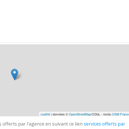
Leaflet
| données ©
OpenStreetMap
/ODbL - rendu
OSM Franc
 offerts par l'agence en suivant ce lien
services offerts par