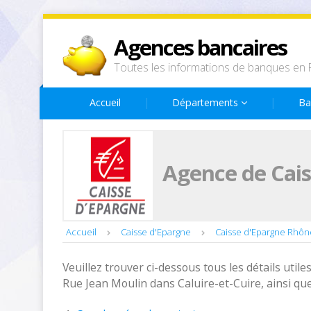
Agences bancaires
Toutes les informations de banques en 
Accueil
Départements
Ba
Agence de Cais
Accueil
Caisse d'Epargne
Caisse d'Epargne Rhôn
Veuillez trouver ci-dessous tous les détails utiles
Rue Jean Moulin dans Caluire-et-Cuire, ainsi qu