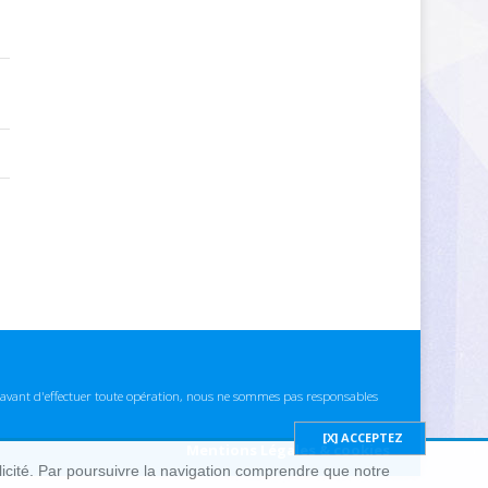
ns avant d'effectuer toute opération, nous ne sommes pas responsables
Mentions Légales & cookies
blicité. Par poursuivre la navigation comprendre que notre