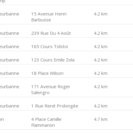
mp
lleurbanne
15 Avenue Henri
4.2 km
Barbusse
lleurbanne
239 Rue Du 4 Août
4.2 km
lleurbanne
165 Cours Tolstoï
4.2 km
lleurbanne
123 Cours Emile Zola
4.2 km
lleurbanne
18 Place Wilson
4.2 km
lleurbanne
171 Avenue Roger
4.2 km
Salengro
lleurbanne
1 Rue René Prolongée
4.2 km
on
4 Place Camille
4.7 km
Flammarion