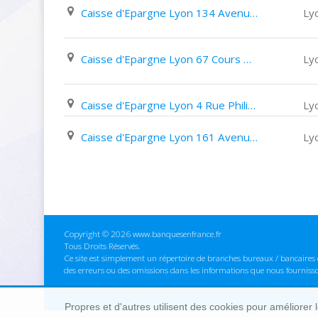
Caisse d'Epargne Lyon 134 Avenue des Frères Lumière
Ly
Caisse d'Epargne Lyon 67 Cours Du Docteur Long
Ly
Caisse d'Epargne Lyon 4 Rue Philippe Fabia
Ly
Caisse d'Epargne Lyon 161 Avenue Félix Faure
Ly
Copyright © 2026 www.banquesenfrance.fr
Tous Droits Réservés.
Ce site est simplement un répertoire de branches bureaux / bancaires e
des erreurs ou des omissions dans les informations que nous fourniss
Propres et d'autres utilisent des cookies pour améliorer 