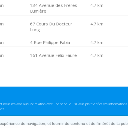
on
134 Avenue des Frères
4.7 km
Lumière
on
67 Cours Du Docteur
4.7 km
Long
on
4 Rue Philippe Fabia
4.7 km
on
161 Avenue Félix Faure
4.7 km
t nous n'avons aucune relation avec une banque. S'il vous plaît vérifier ces informatio
ons.
lexpérience de navigation, et fournir du contenu et de l'intérêt de la pu