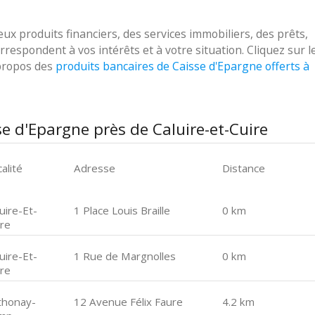
 produits financiers, des services immobiliers, des prêts,
respondent à vos intérêts et à votre situation. Cliquez sur l
 propos des
produits bancaires de Caisse d'Epargne offerts à
e d'Epargne près de Caluire-et-Cuire
alité
Adresse
Distance
uire-Et-
1 Place Louis Braille
0 km
ire
uire-Et-
1 Rue de Margnolles
0 km
ire
thonay-
12 Avenue Félix Faure
4.2 km