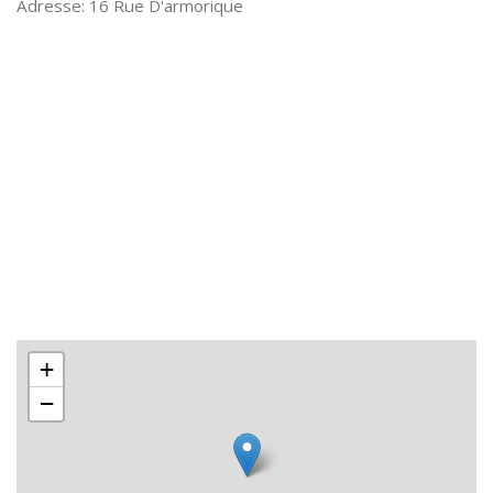
16 Rue D'armorique
+
−