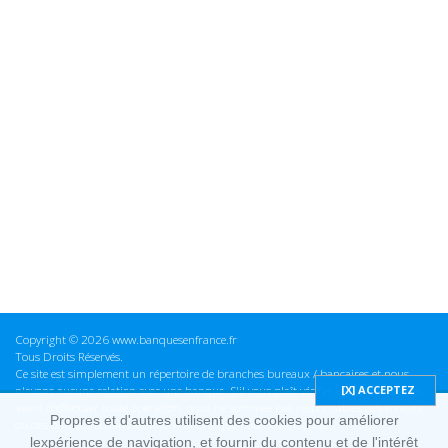
Copyright © 2026 www.banquesenfrance.fr
Tous Droits Réservés.
Ce site est simplement un répertoire de branches bureaux / bancaires et nous
n'avons aucune relation avec une banque. S'il vous plaît vérifier ces informations
avant d'effectuer toute opération, nous ne sommes pas responsables des erreurs
Propres et d'autres utilisent des cookies pour améliorer
ou des omissions dans les informations que nous fournissons.
lexpérience de navigation, et fournir du contenu et de l'intérêt