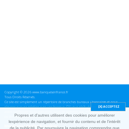
Copyright © 2026 www.banquesenfrance.fr
Tous Droits Réservés.
Ce site est simplement un répertoire de branches bureaux / bancaires et nous
n'avons aucune relation avec une banque. S'il vous plaît vérifier ces informations
avant d'effectuer toute opération, nous ne sommes pas responsables des erreurs
Propres et d'autres utilisent des cookies pour améliorer
ou des omissions dans les informations que nous fournissons.
lexpérience de navigation, et fournir du contenu et de l'intérêt
Mentions Légales & cookies
de la publicité. Par poursuivre la navigation comprendre que