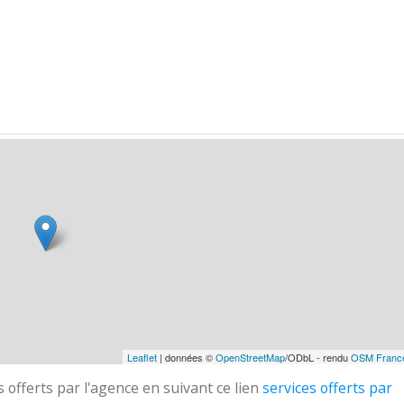
Leaflet
| données ©
OpenStreetMap
/ODbL - rendu
OSM Franc
 offerts par l'agence en suivant ce lien
services offerts par