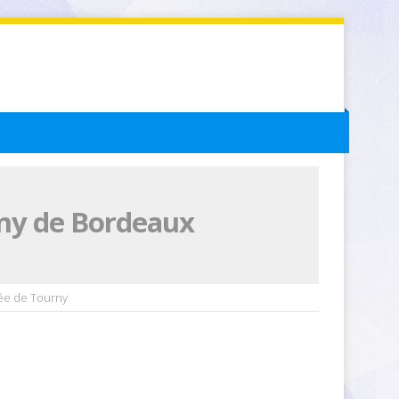
rny de Bordeaux
lée de Tourny