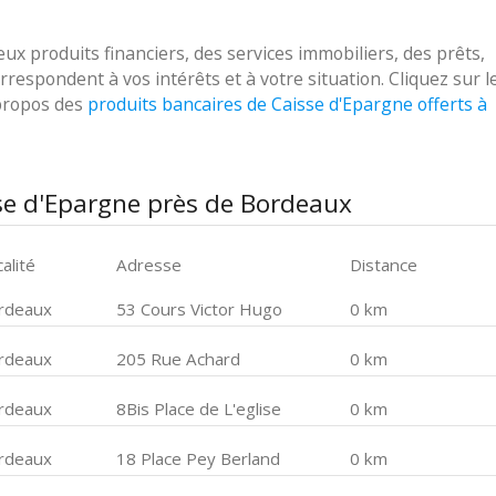
 produits financiers, des services immobiliers, des prêts,
respondent à vos intérêts et à votre situation. Cliquez sur l
 propos des
produits bancaires de Caisse d'Epargne offerts à
se d'Epargne près de Bordeaux
alité
Adresse
Distance
rdeaux
53 Cours Victor Hugo
0 km
rdeaux
205 Rue Achard
0 km
rdeaux
8Bis Place de L'eglise
0 km
rdeaux
18 Place Pey Berland
0 km