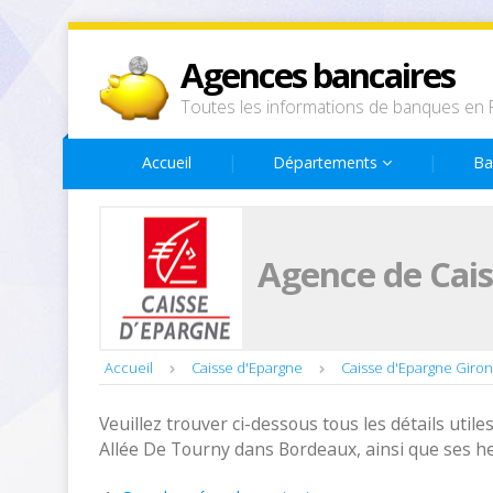
Agences bancaires
Toutes les informations de banques en 
Accueil
Départements
Ba
Agence de Cais
Accueil
Caisse d'Epargne
Caisse d'Epargne Giro
Veuillez trouver ci-dessous tous les détails utiles
Allée De Tourny dans Bordeaux, ainsi que ses h