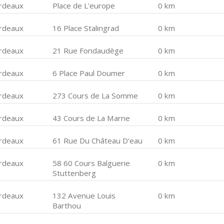
rdeaux
Place de L'europe
0 km
rdeaux
16 Place Stalingrad
0 km
rdeaux
21 Rue Fondaudège
0 km
rdeaux
6 Place Paul Doumer
0 km
rdeaux
273 Cours de La Somme
0 km
rdeaux
43 Cours de La Marne
0 km
rdeaux
61 Rue Du Château D'eau
0 km
rdeaux
58 60 Cours Balguerie
0 km
Stuttenberg
rdeaux
132 Avenue Louis
0 km
Barthou