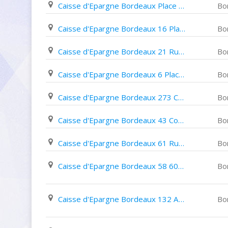
Caisse d'Epargne Bordeaux Place de L'europe
Bo
Caisse d'Epargne Bordeaux 16 Place Stalingrad
Bo
Caisse d'Epargne Bordeaux 21 Rue Fondaudège
Bo
Caisse d'Epargne Bordeaux 6 Place Paul Doumer
Bo
Caisse d'Epargne Bordeaux 273 Cours de La Somme
Bo
Caisse d'Epargne Bordeaux 43 Cours de La Marne
Bo
Caisse d'Epargne Bordeaux 61 Rue Du Château D'eau
Bo
Caisse d'Epargne Bordeaux 58 60 Cours Balguerie Stuttenberg
Bo
Caisse d'Epargne Bordeaux 132 Avenue Louis Barthou
Bo