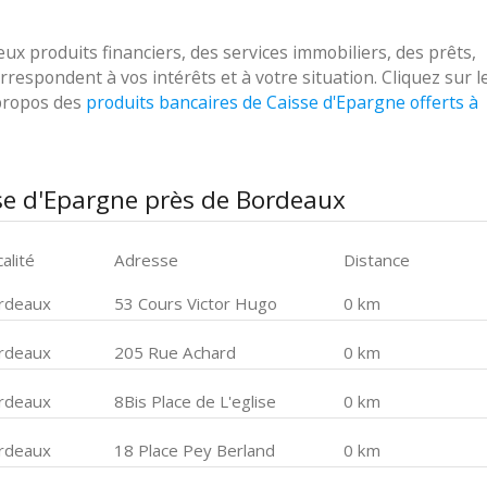
 produits financiers, des services immobiliers, des prêts,
respondent à vos intérêts et à votre situation. Cliquez sur l
 propos des
produits bancaires de Caisse d'Epargne offerts à
se d'Epargne près de Bordeaux
alité
Adresse
Distance
rdeaux
53 Cours Victor Hugo
0 km
rdeaux
205 Rue Achard
0 km
rdeaux
8Bis Place de L'eglise
0 km
rdeaux
18 Place Pey Berland
0 km