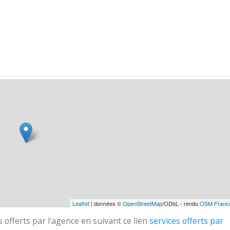
Leaflet
| données ©
OpenStreetMap
/ODbL - rendu
OSM Franc
 offerts par l'agence en suivant ce lien
services offerts par