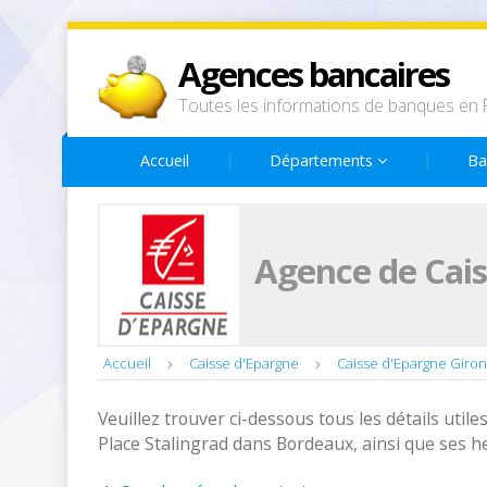
Agences bancaires
Toutes les informations de banques en 
Accueil
Départements
Ba
Agence de Cais
Accueil
Caisse d'Epargne
Caisse d'Epargne Giro
Veuillez trouver ci-dessous tous les détails utiles
Place Stalingrad dans Bordeaux, ainsi que ses h