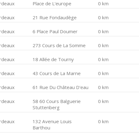
rdeaux
Place de L'europe
0 km
rdeaux
21 Rue Fondaudège
0 km
rdeaux
6 Place Paul Doumer
0 km
rdeaux
273 Cours de La Somme
0 km
rdeaux
18 Allée de Tourny
0 km
rdeaux
43 Cours de La Marne
0 km
rdeaux
61 Rue Du Château D'eau
0 km
rdeaux
58 60 Cours Balguerie
0 km
Stuttenberg
rdeaux
132 Avenue Louis
0 km
Barthou