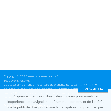
Copyright © 2026 www.banquesenfrance.fr
Tous Droits Réservés.
Ce site est simplement un répertoire de branches bureaux / bancaires et nous
n'avons aucune relation avec une banque. S'il vous plaît vérifier ces informations
avant d'effectuer toute opération, nous ne sommes pas responsables des erreurs
Propres et d'autres utilisent des cookies pour améliorer
ou des omissions dans les informations que nous fournissons.
lexpérience de navigation, et fournir du contenu et de l'intérêt
Mentions Légales & cookies
de la publicité. Par poursuivre la navigation comprendre que