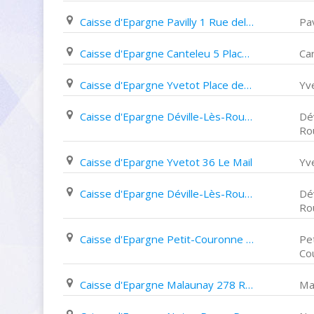
Caisse d'Epargne Pavilly 1 Rue delalandre
Pav
Caisse d'Epargne Canteleu 5 Place Jean Jaurès
Ca
Caisse d'Epargne Yvetot Place des Belges
Yv
Caisse d'Epargne Déville-Lès-Rouen 1Ter Route de Dieppe
Dév
Ro
Caisse d'Epargne Yvetot 36 Le Mail
Yv
Caisse d'Epargne Déville-Lès-Rouen 650 Route de Dieppe
Dév
Ro
Caisse d'Epargne Petit-Couronne 2 Avenue François Mitterrand
Pet
Co
Caisse d'Epargne Malaunay 278 Route de Dieppe
Ma