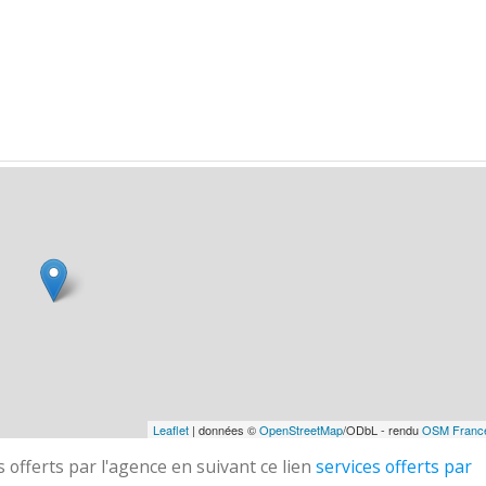
Leaflet
| données ©
OpenStreetMap
/ODbL - rendu
OSM Franc
 offerts par l'agence en suivant ce lien
services offerts par