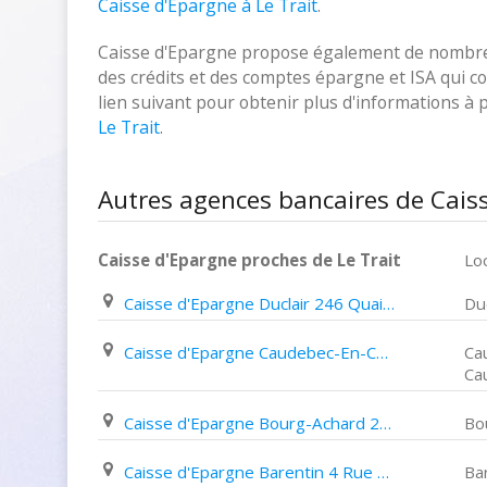
Caisse d'Epargne à Le Trait
.
Caisse d'Epargne propose également de nombreux
des crédits et des comptes épargne et ISA qui cor
lien suivant pour obtenir plus d'informations à
Le Trait
.
Autres agences bancaires de Caiss
Caisse d'Epargne proches de Le Trait
Loc
Caisse d'Epargne Duclair 246 Quai de La Libération
Duc
Caisse d'Epargne Caudebec-En-Caux 1 Rue Guillaume Letellier
Ca
Ca
Caisse d'Epargne Bourg-Achard 239 Grande Rue
Bo
Caisse d'Epargne Barentin 4 Rue de La République
Ba