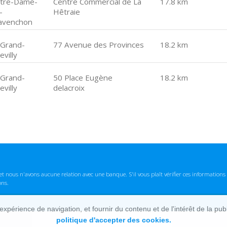
tre-Dame-
Centre Commercial de La
17.8 km
-
Hêtraie
avenchon
 Grand-
77 Avenue des Provinces
18.2 km
villy
 Grand-
50 Place Eugène
18.2 km
villy
delacroix
t nous n'avons aucune relation avec une banque. S'il vous plaît vérifier ces informatio
ons.
lexpérience de navigation, et fournir du contenu et de l'intérêt de la pu
politique d'accepter des cookies.