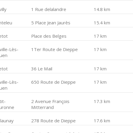
illy
1 Rue delalandre
14.8 km
nteleu
5 Place Jean Jaurès
15.4 km
etot
Place des Belges
17 km
ille-Lès-
1Ter Route de Dieppe
17 km
uen
etot
36 Le Mail
17 km
ille-Lès-
650 Route de Dieppe
17 km
uen
it-
2 Avenue François
17.3 km
uronne
Mitterrand
launay
278 Route de Dieppe
17.6 km