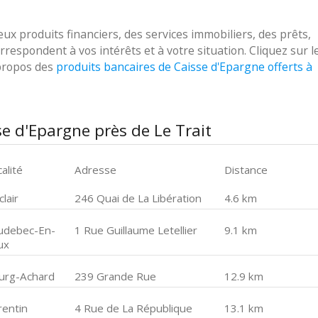
 produits financiers, des services immobiliers, des prêts,
respondent à vos intérêts et à votre situation. Cliquez sur l
 propos des
produits bancaires de Caisse d'Epargne offerts à
e d'Epargne près de Le Trait
alité
Adresse
Distance
lair
246 Quai de La Libération
4.6 km
udebec-En-
1 Rue Guillaume Letellier
9.1 km
ux
urg-Achard
239 Grande Rue
12.9 km
rentin
4 Rue de La République
13.1 km