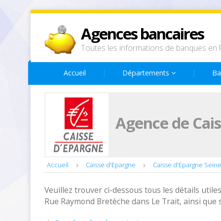
Agences bancaires
Toutes les informations de banques en 
Accueil
Départements
Ba
Agence de Cais
Accueil
Caisse d'Epargne
Caisse d'Epargne Sein
Veuillez trouver ci-dessous tous les détails utiles
Rue Raymond Bretèche dans Le Trait, ainsi que 