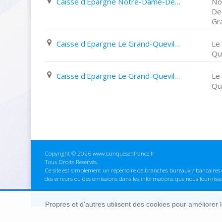
Caisse d'Epargne Notre-Dame-De-Gravenchon Centre Commercial de La Hêtraie
No
De
Gr
Caisse d'Epargne Le Grand-Quevilly 77 Avenue des Provinces
Le
Que
Caisse d'Epargne Le Grand-Quevilly 50 Place Eugène delacroix
Le
Que
Copyright © 2026 www.banquesenfrance.fr
Tous Droits Réservés.
Ce site est simplement un répertoire de branches bureaux / bancaires e
des erreurs ou des omissions dans les informations que nous fourniss
Propres et d'autres utilisent des cookies pour améliorer 