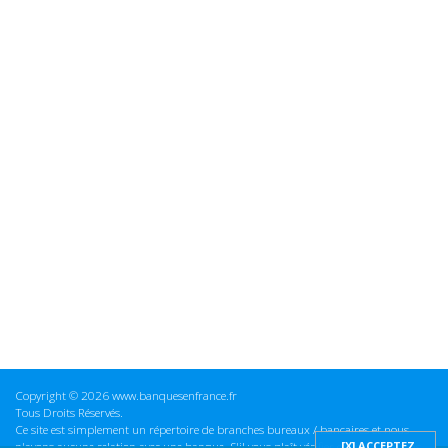
Copyright © 2026 www.banquesenfrance.fr
Tous Droits Réservés.
Ce site est simplement un répertoire de branches bureaux / bancaires et nous
n'avons aucune relation avec une banque. S'il vous plaît vérifier ces informations