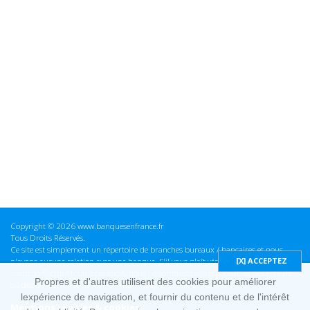
Copyright © 2026 www.banquesenfrance.fr
Tous Droits Réservés.
Ce site est simplement un répertoire de branches bureaux / bancaires et nous
n'avons aucune relation avec une banque. S'il vous plaît vérifier ces informations
avant d'effectuer toute opération, nous ne sommes pas responsables des erreurs
Propres et d'autres utilisent des cookies pour améliorer
ou des omissions dans les informations que nous fournissons.
lexpérience de navigation, et fournir du contenu et de l'intérêt
Mentions Légales & cookies