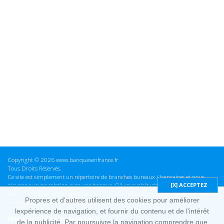
Copyright © 2026 www.banquesenfrance.fr
Tous Droits Réservés.
Ce site est simplement un répertoire de branches bureaux / bancaires et nous
n'avons aucune relation avec une banque. S'il vous plaît vérifier ces informations
avant d'effectuer toute opération, nous ne sommes pas responsables des erreurs
Propres et d'autres utilisent des cookies pour améliorer
ou des omissions dans les informations que nous fournissons.
lexpérience de navigation, et fournir du contenu et de l'intérêt
Mentions Légales & cookies
de la publicité. Par poursuivre la navigation comprendre que