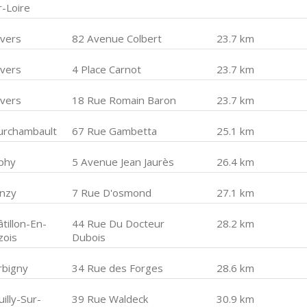
r-Loire
vers
82 Avenue Colbert
23.7 km
vers
4 Place Carnot
23.7 km
vers
18 Rue Romain Baron
23.7 km
urchambault
67 Rue Gambetta
25.1 km
phy
5 Avenue Jean Jaurès
26.4 km
nzy
7 Rue D'osmond
27.1 km
tillon-En-
44 Rue Du Docteur
28.2 km
zois
Dubois
rbigny
34 Rue des Forges
28.6 km
illy-Sur-
39 Rue Waldeck
30.9 km