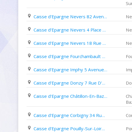
Su
Caisse d'Epargne Nevers 82 Avenue Colbert
Ne
Caisse d'Epargne Nevers 4 Place Carnot
Ne
Caisse d'Epargne Nevers 18 Rue Romain Baron
Ne
Caisse d'Epargne Fourchambault 67 Rue Gambetta
Fo
Caisse d'Epargne Imphy 5 Avenue Jean Jaurès
Im
Caisse d'Epargne Donzy 7 Rue D'osmond
Do
Caisse d'Epargne Châtillon-En-Bazois 44 Rue Du Docteur Dubois
Châ
Ba
Caisse d'Epargne Corbigny 34 Rue des Forges
Co
Caisse d'Epargne Pouilly-Sur-Loire 39 Rue Waldeck Rousseau
Pou