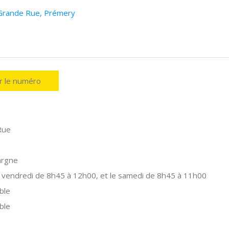
 Grande Rue, Prémery
er le numéro
Rue
argne
 vendredi de 8h45 à 12h00, et le samedi de 8h45 à 11h00
ble
ble