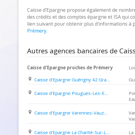
Caisse d'Epargne propose également de nombreux
des crédits et des comptes épargne et ISA qui cor
lien suivant pour obtenir plus d'informations à
Prémery
.
Autres agences bancaires de Cais
Caisse d'Epargne proches de Prémery
Loc
Caisse d'Epargne Guérigny 42 Grande Rue
Gu
Caisse d'Epargne Pougues-Les-Eaux 63 Avenue de Paris
Po
Ea
Caisse d'Epargne Varennes-Vauzelles 3 Place de La République
Va
Va
Caisse d'Epargne La Charité-Sur-Loire 18 Rue Sainte Anne
La 