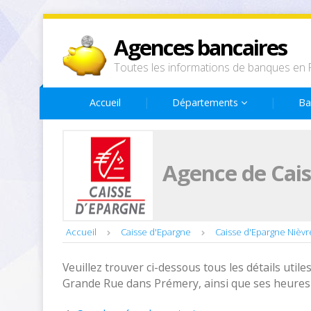
Agences bancaires
Toutes les informations de banques en 
Accueil
Départements
Ba
Agence de Cais
Accueil
Caisse d'Epargne
Caisse d'Epargne Nièvr
Veuillez trouver ci-dessous tous les détails utiles
Grande Rue dans Prémery, ainsi que ses heures 