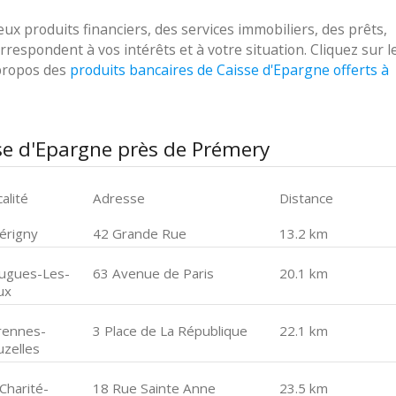
 produits financiers, des services immobiliers, des prêts,
respondent à vos intérêts et à votre situation. Cliquez sur l
 propos des
produits bancaires de Caisse d'Epargne offerts à
se d'Epargne près de Prémery
alité
Adresse
Distance
érigny
42 Grande Rue
13.2 km
ugues-Les-
63 Avenue de Paris
20.1 km
ux
rennes-
3 Place de La République
22.1 km
uzelles
Charité-
18 Rue Sainte Anne
23.5 km