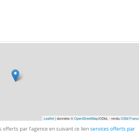
Leaflet
| données ©
OpenStreetMap
/ODbL - rendu
OSM Franc
 offerts par l'agence en suivant ce lien
services offerts par