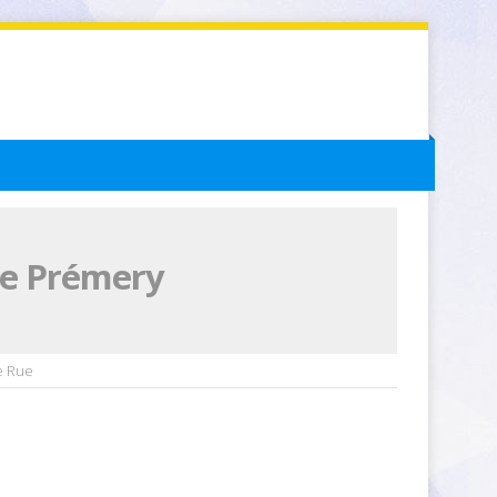
de Prémery
e Rue