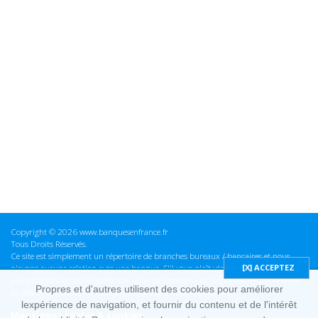
Copyright © 2026 www.banquesenfrance.fr
Tous Droits Réservés.
Ce site est simplement un répertoire de branches bureaux / bancaires et nous
n'avons aucune relation avec une banque. S'il vous plaît vérifier ces informations
avant d'effectuer toute opération, nous ne sommes pas responsables des erreurs
Propres et d'autres utilisent des cookies pour améliorer
ou des omissions dans les informations que nous fournissons.
lexpérience de navigation, et fournir du contenu et de l'intérêt
Mentions Légales & cookies