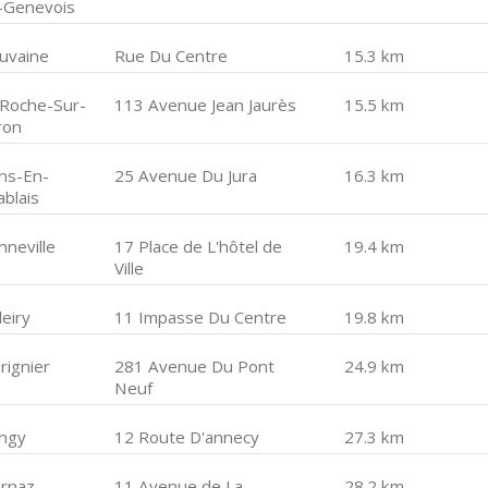
-Genevois
uvaine
Rue Du Centre
15.3 km
 Roche-Sur-
113 Avenue Jean Jaurès
15.5 km
ron
ns-En-
25 Avenue Du Jura
16.3 km
ablais
nneville
17 Place de L'hôtel de
19.4 km
Ville
leiry
11 Impasse Du Centre
19.8 km
rignier
281 Avenue Du Pont
24.9 km
Neuf
ingy
12 Route D'annecy
27.3 km
rnaz
11 Avenue de La
28.2 km