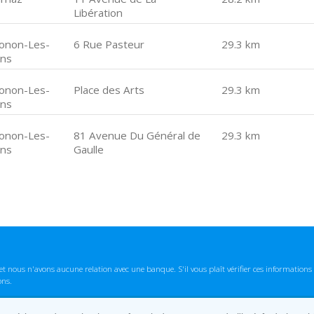
Libération
onon-Les-
6 Rue Pasteur
29.3 km
ins
onon-Les-
Place des Arts
29.3 km
ins
onon-Les-
81 Avenue Du Général de
29.3 km
ins
Gaulle
t nous n'avons aucune relation avec une banque. S'il vous plaît vérifier ces informatio
ons.