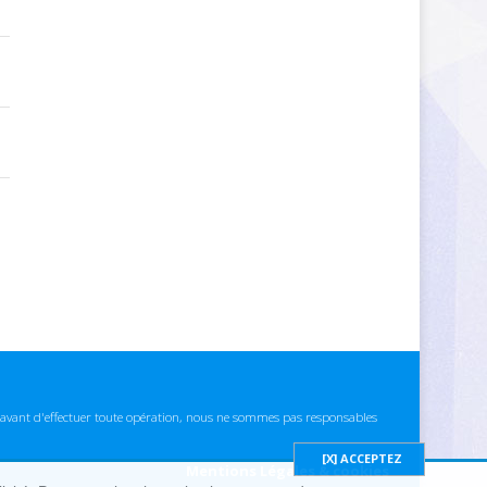
ns avant d'effectuer toute opération, nous ne sommes pas responsables
Mentions Légales & cookies