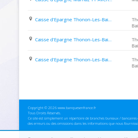
Caisse d'Epargne Thonon-Les-Bains 6 Rue Pasteur
Th
Ba
Caisse d'Epargne Thonon-Les-Bains Place des Arts
Th
Ba
Caisse d'Epargne Thonon-Les-Bains 81 Avenue Du Général de Gaulle
Th
Ba
Copyright © 2026 www.banquesenfrance.fr
Tous Droits Réservés.
Ce site est simplement un répertoire de branches bureaux / bancaires e
des erreurs ou des omissions dans les informations que nous fourniss