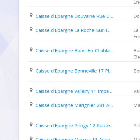
En
Caisse d'Epargne Douvaine Rue Du Centre
Do
Caisse d'Epargne La Roche-Sur-Foron 113 Avenue Jean Jaurès
La
Fo
Caisse d'Epargne Bons-En-Chablais 25 Avenue Du Jura
Bo
Ch
Caisse d'Epargne Bonneville 17 Place de L'hôtel de Ville
Bo
Caisse d'Epargne Valleiry 11 Impasse Du Centre
Val
Caisse d'Epargne Marignier 281 Avenue Du Pont Neuf
Ma
Caisse d'Epargne Pringy 12 Route D'annecy
Pr
Caisse d'Epargne Marnaz 11 Avenue de La Libération
Ma