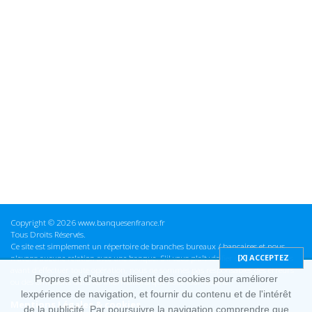
Copyright © 2026 www.banquesenfrance.fr
Tous Droits Réservés.
Ce site est simplement un répertoire de branches bureaux / bancaires et nous
n'avons aucune relation avec une banque. S'il vous plaît vérifier ces informations
avant d'effectuer toute opération, nous ne sommes pas responsables des erreurs
Propres et d'autres utilisent des cookies pour améliorer
ou des omissions dans les informations que nous fournissons.
lexpérience de navigation, et fournir du contenu et de l'intérêt
Mentions Légales & cookies
de la publicité. Par poursuivre la navigation comprendre que