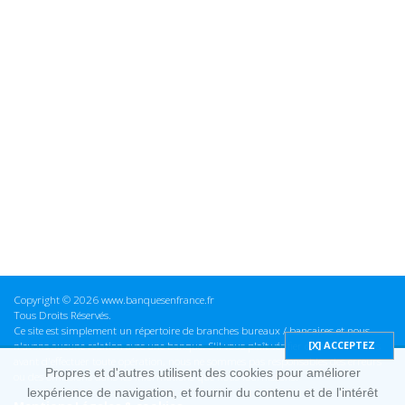
Copyright © 2026 www.banquesenfrance.fr
Tous Droits Réservés.
Ce site est simplement un répertoire de branches bureaux / bancaires et nous
n'avons aucune relation avec une banque. S'il vous plaît vérifier ces informations
avant d'effectuer toute opération, nous ne sommes pas responsables des erreurs
Propres et d'autres utilisent des cookies pour améliorer
ou des omissions dans les informations que nous fournissons.
lexpérience de navigation, et fournir du contenu et de l'intérêt