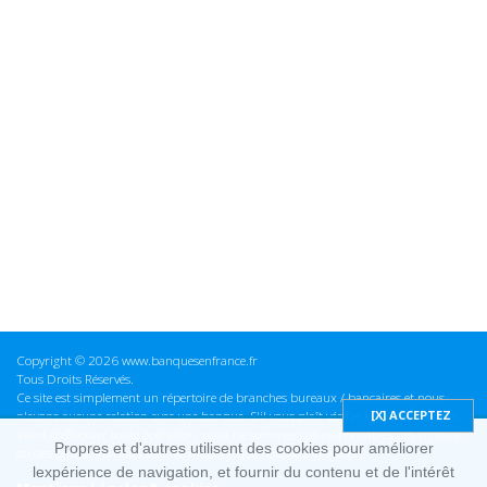
Copyright © 2026 www.banquesenfrance.fr
Tous Droits Réservés.
Ce site est simplement un répertoire de branches bureaux / bancaires et nous
n'avons aucune relation avec une banque. S'il vous plaît vérifier ces informations
avant d'effectuer toute opération, nous ne sommes pas responsables des erreurs
Propres et d'autres utilisent des cookies pour améliorer
ou des omissions dans les informations que nous fournissons.
lexpérience de navigation, et fournir du contenu et de l'intérêt