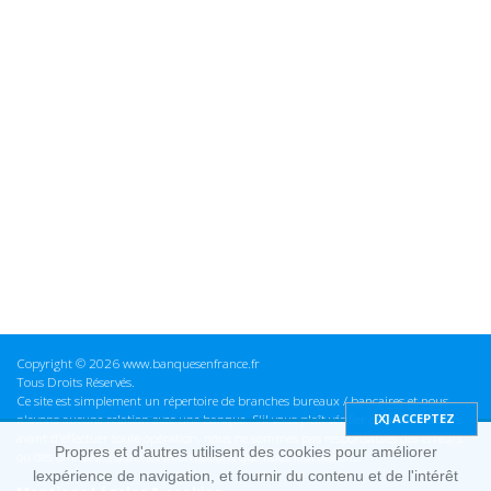
Copyright © 2026 www.banquesenfrance.fr
Tous Droits Réservés.
Ce site est simplement un répertoire de branches bureaux / bancaires et nous
n'avons aucune relation avec une banque. S'il vous plaît vérifier ces informations
avant d'effectuer toute opération, nous ne sommes pas responsables des erreurs
Propres et d'autres utilisent des cookies pour améliorer
ou des omissions dans les informations que nous fournissons.
lexpérience de navigation, et fournir du contenu et de l'intérêt