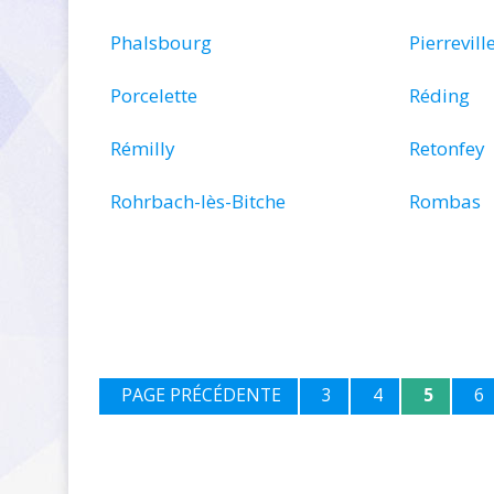
Phalsbourg
Pierrevill
Porcelette
Réding
Rémilly
Retonfey
Rohrbach-lès-Bitche
Rombas
PAGE PRÉCÉDENTE
3
4
5
6