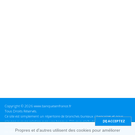
Copyright © 2026 www.banquesenfrance.fr
Tous Droits Réservés.
Ce site est simplement un répertoire de branches bureaux / bancaires et nous
n'avons aucune relation avec une banque. S'il vous plaît vérifier ces informations
avant d'effectuer toute opération, nous ne sommes pas responsables des erreurs
Propres et d'autres utilisent des cookies pour améliorer
ou des omissions dans les informations que nous fournissons.