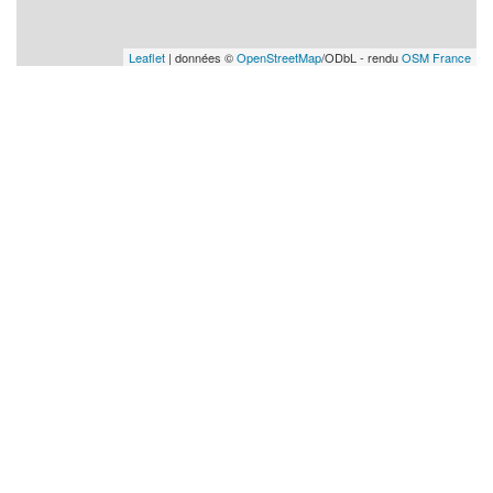
Leaflet
| données ©
OpenStreetMap
/ODbL - rendu
OSM France