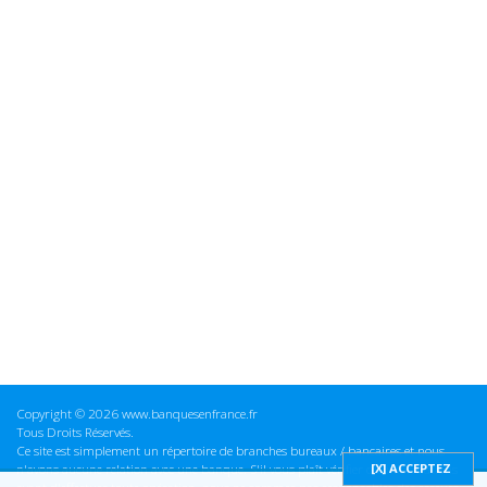
Copyright © 2026 www.banquesenfrance.fr
Tous Droits Réservés.
Ce site est simplement un répertoire de branches bureaux / bancaires et nous
n'avons aucune relation avec une banque. S'il vous plaît vérifier ces informations