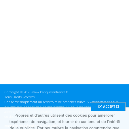
Copyright © 2026 www.banquesenfrance.fr
Tous Droits Réservés.
Ce site est simplement un répertoire de branches bureaux / bancaires et nous
n'avons aucune relation avec une banque. S'il vous plaît vérifier ces informations
avant d'effectuer toute opération, nous ne sommes pas responsables des erreurs
Propres et d'autres utilisent des cookies pour améliorer
ou des omissions dans les informations que nous fournissons.
lexpérience de navigation, et fournir du contenu et de l'intérêt
Mentions Légales & cookies
de la publicité. Par poursuivre la navigation comprendre que