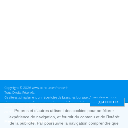
Copyright © 2026 www.banquesenfrance.fr
Tous Droits Réservés.
Ce site est simplement un répertoire de branches bureaux / bancaires et nous
n'avons aucune relation avec une banque. S'il vous plaît vérifier ces informations
avant d'effectuer toute opération, nous ne sommes pas responsables des erreurs
Propres et d'autres utilisent des cookies pour améliorer
ou des omissions dans les informations que nous fournissons.
lexpérience de navigation, et fournir du contenu et de l'intérêt
Mentions Légales & cookies
de la publicité. Par poursuivre la navigation comprendre que