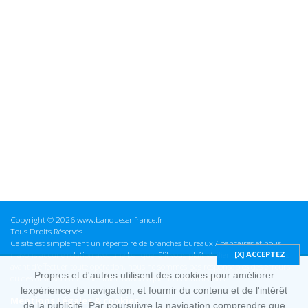
Copyright © 2026 www.banquesenfrance.fr
Tous Droits Réservés.
Ce site est simplement un répertoire de branches bureaux / bancaires et nous
n'avons aucune relation avec une banque. S'il vous plaît vérifier ces informations
avant d'effectuer toute opération, nous ne sommes pas responsables des erreurs
Propres et d'autres utilisent des cookies pour améliorer
ou des omissions dans les informations que nous fournissons.
lexpérience de navigation, et fournir du contenu et de l'intérêt
Mentions Légales & cookies
de la publicité. Par poursuivre la navigation comprendre que