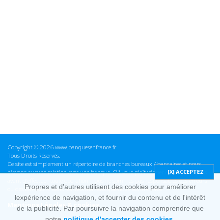
Copyright © 2026 www.banquesenfrance.fr
Tous Droits Réservés.
Ce site est simplement un répertoire de branches bureaux / bancaires et nous
n'avons aucune relation avec une banque. S'il vous plaît vérifier ces informations
avant d'effectuer toute opération, nous ne sommes pas responsables des erreurs
Propres et d'autres utilisent des cookies pour améliorer
ou des omissions dans les informations que nous fournissons.
lexpérience de navigation, et fournir du contenu et de l'intérêt
Mentions Légales & cookies
de la publicité. Par poursuivre la navigation comprendre que
notre
politique d'accepter des cookies.