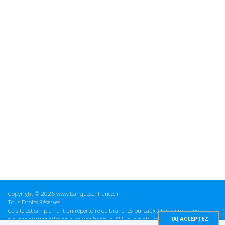
Copyright © 2026 www.banquesenfrance.fr
Tous Droits Réservés.
Ce site est simplement un répertoire de branches bureaux / bancaires et nous
n'avons aucune relation avec une banque. S'il vous plaît vérifier ces informations