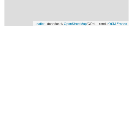
Leaflet
| données ©
OpenStreetMap
/ODbL - rendu
OSM France