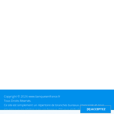
Copyright © 2026 www.banquesenfrance.fr
Tous Droits Réservés.
Ce site est simplement un répertoire de branches bureaux / bancaires et nous
n'avons aucune relation avec une banque. S'il vous plaît vérifier ces informations
avant d'effectuer toute opération, nous ne sommes pas responsables des erreurs