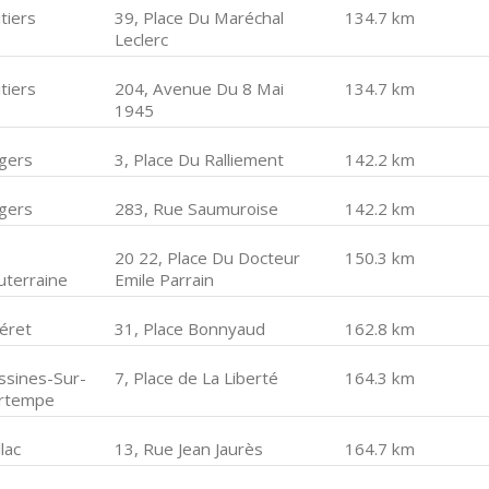
tiers
39, Place Du Maréchal
134.7 km
Leclerc
tiers
204, Avenue Du 8 Mai
134.7 km
1945
gers
3, Place Du Ralliement
142.2 km
gers
283, Rue Saumuroise
142.2 km
20 22, Place Du Docteur
150.3 km
uterraine
Emile Parrain
éret
31, Place Bonnyaud
162.8 km
ssines-Sur-
7, Place de La Liberté
164.3 km
rtempe
lac
13, Rue Jean Jaurès
164.7 km