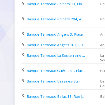
Banque Tarneaud Poitiers 39, Place Du Maréchal Leclerc
Poi
Banque Tarneaud Poitiers 204, Avenue Du 8 Mai 1945
Poi
Banque Tarneaud Angers 3, Place Du Ralliement
An
Banque Tarneaud Angers 283, Rue Saumuroise
An
Banque Tarneaud La Souterraine 20 22, Place Du Docteur Emile Parrain
La
So
Banque Tarneaud Guéret 31, Place Bonnyaud
Gu
Banque Tarneaud Bessines-Sur-Gartempe 7, Place de La Liberté
Be
Ga
Banque Tarneaud Bellac 13, Rue Jean Jaurès
Bel