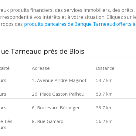
 produits financiers, des services immobiliers, des prêts,
respondent à vos intérêts et à votre situation. Cliquez sur l
 propos des
produits bancaires de Banque Tarneaud offerts à
ue Tarneaud près de Blois
alité
Adresse
Distance
urs
1, Avenue André Maginot
53.7 km
urs
26, Place Gaston Pailhou
53.7 km
urs
6, Boulevard Béranger
53.7 km
ué-Lès-
8, Rue Gamard
56.2 km
urs