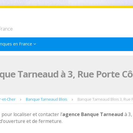
France
nques en France
ue Tarneaud à 3, Rue Porte Côt
-et-Cher
Banque Tarneaud Blois
Banque Tarneaud Blois 3, Rue 
 pour localiser et contacter l'
agence
Banque Tarneaud
à 3,
 d'ouverture et de fermeture.