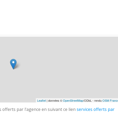
Leaflet
| données ©
OpenStreetMap
/ODbL - rendu
OSM Franc
 offerts par l'agence en suivant ce lien
services offerts par