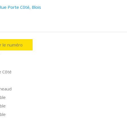
ue Porte Côté, Blois
er le numéro
r
e Côté
neaud
ble
ble
ble