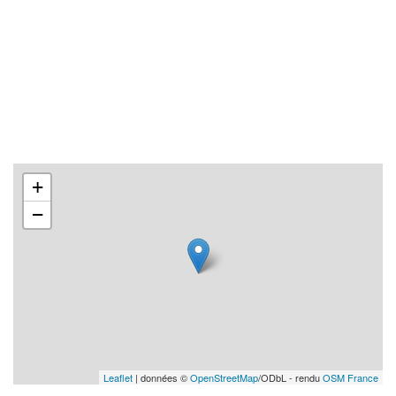
+
−
Leaflet
| données ©
OpenStreetMap
/ODbL - rendu
OSM France