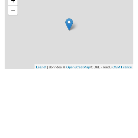
+
−
Leaflet
| données ©
OpenStreetMap
/ODbL - rendu
OSM France