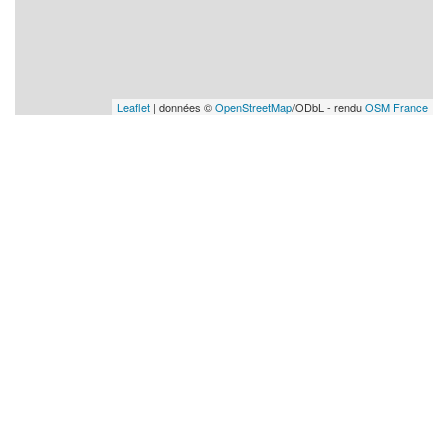
Leaflet
| données ©
OpenStreetMap
/ODbL - rendu
OSM France