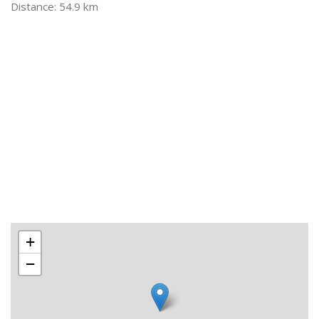
54.9 km
+
−