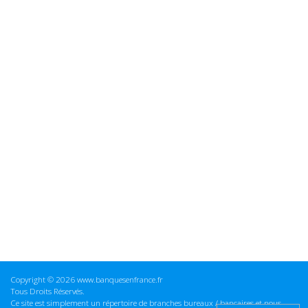
Copyright © 2026 www.banquesenfrance.fr
Tous Droits Réservés.
Ce site est simplement un répertoire de branches bureaux / bancaires et nous