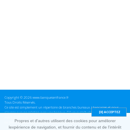
Copyright © 2026 www.banquesenfrance.fr
Tous Droits Réservés.
Ce site est simplement un répertoire de branches bureaux / bancaires et nous
n'avons aucune relation avec une banque. S'il vous plaît vérifier ces informations
avant d'effectuer toute opération, nous ne sommes pas responsables des erreurs
Propres et d'autres utilisent des cookies pour améliorer
ou des omissions dans les informations que nous fournissons.
lexpérience de navigation, et fournir du contenu et de l'intérêt