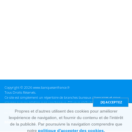
Copyright © 2026 www.banquesenfrance.fr
Tous Droits Réservés.
Ce site est simplement un répertoire de branches bureaux / bancaires et nous
n'avons aucune relation avec une banque. S'il vous plaît vérifier ces informations
avant d'effectuer toute opération, nous ne sommes pas responsables des erreurs
Propres et d'autres utilisent des cookies pour améliorer
ou des omissions dans les informations que nous fournissons.
lexpérience de navigation, et fournir du contenu et de l'intérêt
Mentions Légales & cookies
de la publicité. Par poursuivre la navigation comprendre que
notre
politique d'accepter des cookies.