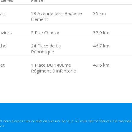
zières
Pierre
vin
18 Avenue Jean Baptiste
35 km
Clément
uziers
5 Rue Chanzy
37.9 km
thel
24 Place de La
46.7 km
République
vet
1 Place Du 148Ème
49.5 km
Régiment D'infanterie
t nous n'avons aucune relation avec une banque. S'il vous plaît vérifier ces informatio
ons.