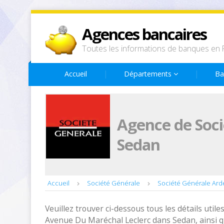
Agences bancaires
Toutes les informations de banques en 
Accueil
Départements
Ba
Agence de Soci
Sedan
Accueil
Société Générale
Société Générale Ar
Veuillez trouver ci-dessous tous les détails utiles
Avenue Du Maréchal Leclerc dans Sedan, ainsi q