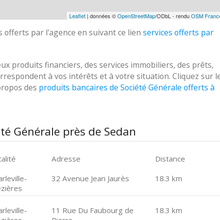
Leaflet
| données ©
OpenStreetMap
/ODbL - rendu
OSM Franc
 offerts par l'agence en suivant ce lien
services offerts par
 produits financiers, des services immobiliers, des prêts,
respondent à vos intérêts et à votre situation. Cliquez sur l
 propos des
produits bancaires de Société Générale offerts à
été Générale près de Sedan
alité
Adresse
Distance
rleville-
32 Avenue Jean Jaurès
18.3 km
zières
rleville-
11 Rue Du Faubourg de
18.3 km