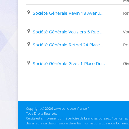
Mé
Société Générale Revin 18 Avenue Jean Baptiste Clément
Re
Société Générale Vouziers 5 Rue Chanzy
Vo
Société Générale Rethel 24 Place de La République
Re
Société Générale Givet 1 Place Du 148Ème Régiment D'infanterie
Gi
Copyright © 2026 www.banquesenfrance.fr
Tous Droits Réservés.
Ce site est simplement un répertoire de branches bureaux / bancaires e
des erreurs ou des omissions dans les informations que nous fourniss