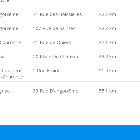
uvre
goulême
71 Rue des Boissières
42.3 km
goulême
107 Rue de Saintes
42.3 km
 Couronne
41 Rue de Quiers
47.1 km
nac
20 Place Du Château
48.2 km
âteauneuf-
2 Rue Froide
51.4 km
r-Charente
gnac
33 Rue D'angoulême
55.1 km