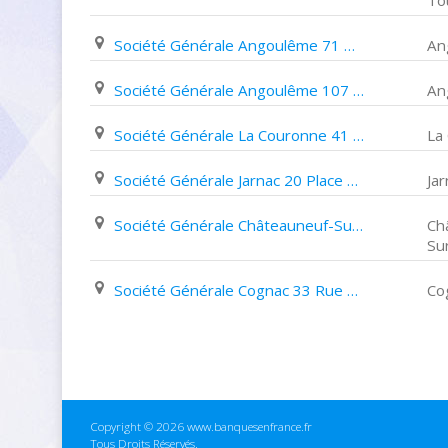
To
Société Générale Angoulême 71 Rue des Boissières
An
Société Générale Angoulême 107 Rue de Saintes
An
Société Générale La Couronne 41 Rue de Quiers
La
Société Générale Jarnac 20 Place Du Château
Jar
Société Générale Châteauneuf-Sur-Charente 2 Rue Froide
Ch
Su
Société Générale Cognac 33 Rue D'angoulême
Co
Copyright © 2026 www.banquesenfrance.fr
Tous Droits Réservés.