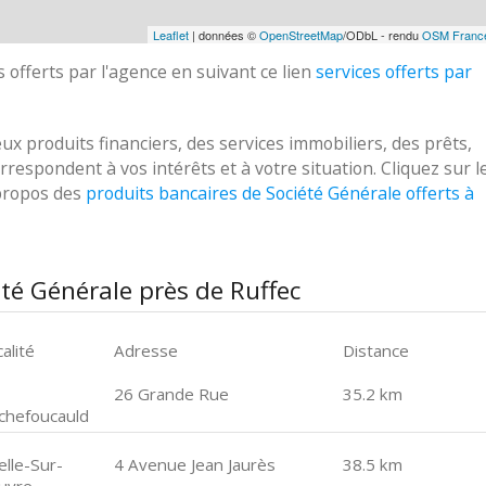
Leaflet
| données ©
OpenStreetMap
/ODbL - rendu
OSM Franc
 offerts par l'agence en suivant ce lien
services offerts par
 produits financiers, des services immobiliers, des prêts,
respondent à vos intérêts et à votre situation. Cliquez sur l
 propos des
produits bancaires de Société Générale offerts à
té Générale près de Ruffec
alité
Adresse
Distance
26 Grande Rue
35.2 km
chefoucauld
elle-Sur-
4 Avenue Jean Jaurès
38.5 km