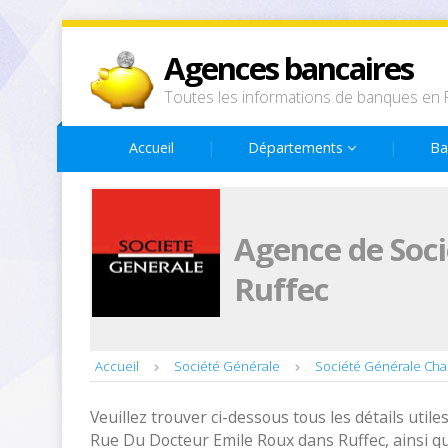
Agences bancaires
Toutes les informations de banques en 
Accueil
Départements
Ba
Agence de Soci
Ruffec
Accueil
Société Générale
Société Générale Cha
Veuillez trouver ci-dessous tous les détails utiles
Rue Du Docteur Emile Roux dans Ruffec, ainsi q