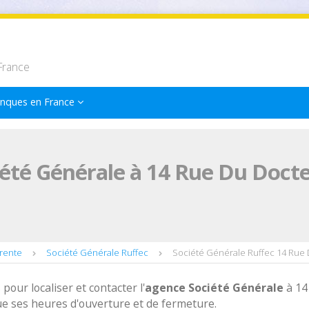
France
nques en France
été Générale à 14 Rue Du Doct
rente
Société Générale Ruffec
Société Générale Ruffec 14 Rue 
 pour localiser et contacter l'
agence
Société Générale
à 14
ue ses heures d'ouverture et de fermeture.