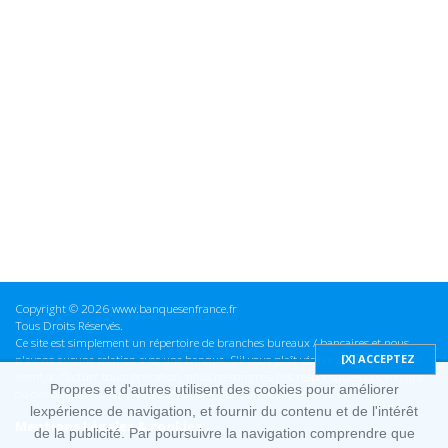
Copyright © 2026 www.banquesenfrance.fr
Tous Droits Réservés.
Ce site est simplement un répertoire de branches bureaux / bancaires et nous
n'avons aucune relation avec une banque. S'il vous plaît vérifier ces informations
avant d'effectuer toute opération, nous ne sommes pas responsables des erreurs
Propres et d'autres utilisent des cookies pour améliorer
ou des omissions dans les informations que nous fournissons.
lexpérience de navigation, et fournir du contenu et de l'intérêt
Mentions Légales & cookies
de la publicité. Par poursuivre la navigation comprendre que