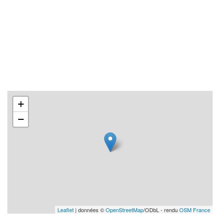
+
−
Leaflet
| données ©
OpenStreetMap
/ODbL - rendu
OSM France