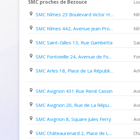
SMC proches de Bezouce
Loc
SMC Nîmes 23 Boulevard Victor Hugo
Nî
SMC Nîmes 442, Avenue Jean Prouvé
Nî
SMC Saint-Gilles 13, Rue Gambetta
Sai
SMC Fontvieille 24, Avenue de Fontvieille
Fon
SMC Arles 18, Place de La République
Ar
SMC Avignon 431 Rue René Cassin
Av
SMC Avignon 20, Rue de La République
Av
SMC Avignon 8, Square Jules Ferry
Av
SMC Châteaurenard 2, Place de La République
Ch