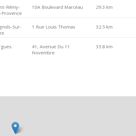
int-Rémy-
10A Boulevard Marceau
29.3 km
-Provence
gnols-Sur-
1 Rue Louis Thomas
32.5 km
ze
rgues
41, Avenue Du 11
33.8 km
Novembre