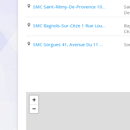
SMC Saint-Rémy-De-Provence 10A Boulevard Marceau
Sa
De
SMC Bagnols-Sur-Cèze 1 Rue Louis Thomas
Ba
Cè
SMC Sorgues 41, Avenue Du 11 Novembre
So
+
−