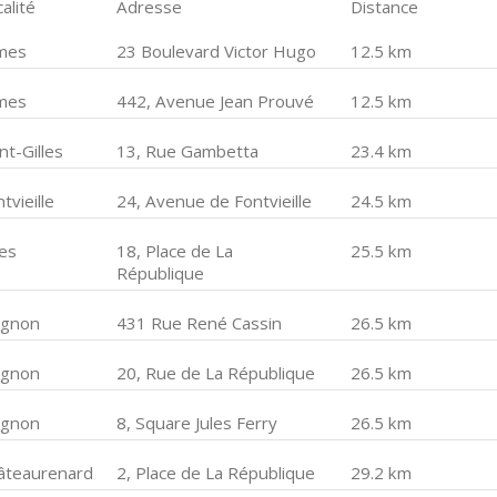
alité
Adresse
Distance
mes
23 Boulevard Victor Hugo
12.5 km
mes
442, Avenue Jean Prouvé
12.5 km
nt-Gilles
13, Rue Gambetta
23.4 km
tvieille
24, Avenue de Fontvieille
24.5 km
les
18, Place de La
25.5 km
République
ignon
431 Rue René Cassin
26.5 km
ignon
20, Rue de La République
26.5 km
ignon
8, Square Jules Ferry
26.5 km
âteaurenard
2, Place de La République
29.2 km